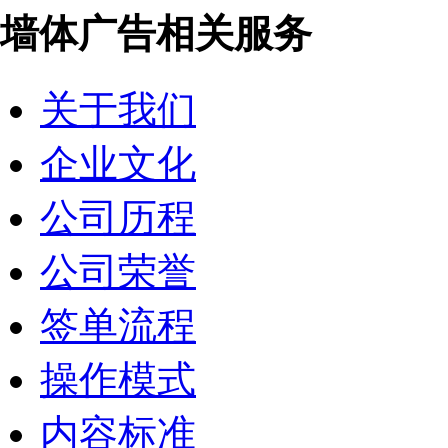
中财管道
墙体广告相关服务
四季沐歌展柜
四季沐歌门头
四季沐歌2020年会
关于我们
四季沐歌太阳能
四季沐歌
正泰门头店招
企业文化
四季沐歌一面墙展柜
帅康物料
公司历程
荣事达
四季沐歌
四季沐歌
公司荣誉
法德电器
四季沐歌
签单流程
食品类
>
心连心超市
操作模式
金种子
安徽墙体广告_银鹭好粥道
内容标准
鹿邑大曲
喝福星交好运