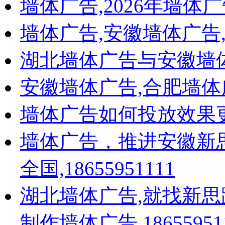
墙体广告,2026年墙体
叶集光明书香雅苑
淮南万达广场
墙体广告,安徽墙体广告
滨湖万科城
柏庄
鲲鹏广告（蒙城房地产）
湖北墙体广告与安徽墙
肥东房地产
凤麟别院
安徽墙体广告,合肥墙体
北城世纪城
凇源置业
都荟上城项目
墙体广告如何投放效果
名邦房地产
教育类
>
墙体广告，推进安徽新思
万通汽车学院
全国,18655951111
家具类
>
德尔地板
湖北墙体广告,就找新思
玉龙家私城
金东方床垫
制作墙体广告,18655951
全友家居