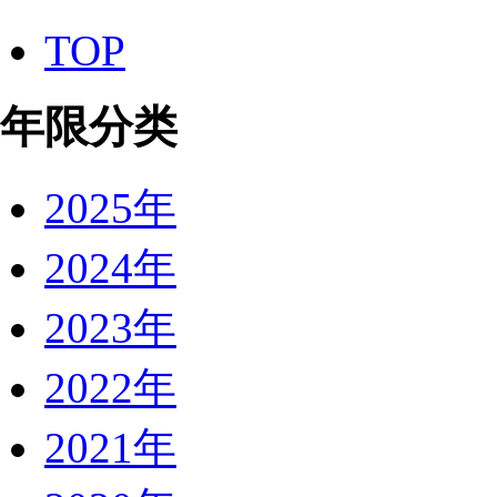
江西墙体广告
正泰
TOP
新日电动车
金牛管业
物料制作
年限分类
广告物料制作
广告物料
海天
工地围挡
2025年
墙体彩绘
宗申摩托
2024年
美汁源
新需能电池
永大胶带
2023年
咪咕影院
咪咕影院
2022年
咪咕影院
2021年