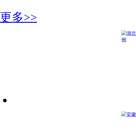
猎豹汽车
金种子
金种子
北京现代
四季沐歌
广告物料
正泰2024
更多>>
奇瑞汽车
2020年会
条幅
广告物料
奇瑞汽车
一汽丰田
旗云
黑豹汽车
天马摩托
长铃摩托
重庆摩托
开瑞汽车
巢湖奇瑞
淮南江铃
开瑞汽车
斯柯达汽车
瑞鑫汽车
昌河汽车（中华）
江淮汽车
奇瑞
江西五十铃汽车
金融类
>