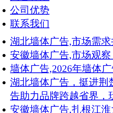
王老吉
公司优势
石花老窖
稻花香车贴
联系我们
金种子
海天酱油
旺旺车贴
伊利物料
湖北墙体广告,市场需求
农夫果园喷绘墙体
稻花香
安徽墙体广告,市场观察
红四方
海天味业
娃哈哈
墙体广告,2026年墙体
稻花香
群星
湖北墙体广告，挺进荆
双胞胎
建材类
>
告助力品牌跨越省界，
润丰水泥
正泰广告
安徽墙体广告,扎根江
工地围挡