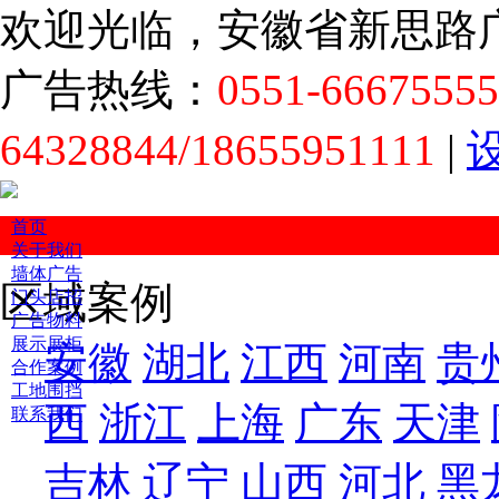
欢迎光临，安徽省新思路
广告热线：
0551-66675555
64328844/18655951111
|
首页
关于我们
墙体广告
区域案例
门头店招
广告物料
展示展柜
安徽
湖北
江西
河南
贵
合作案例
工地围挡
西
浙江
上海
广东
天津
联系我们
吉林
辽宁
山西
河北
黑