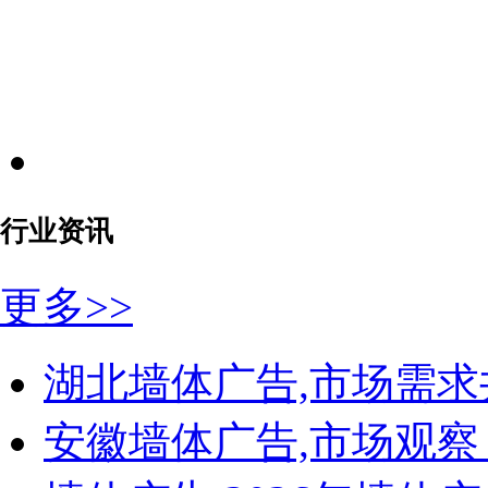
徽商银行
新华保险
泰康人寿
徽商银行
肥西徽商银行
茶陵农商银行
衡山邮政
株洲农商银行
中国工商银行
太平洋保险
行业资讯
平安保险
太平洋保险
太平洋保险
更多>>
中牟郑银村镇银行
房地产类
>
湖北墙体广告,市场需求
孔雀城墙体
蚌埠悦澜湾
安徽墙体广告,市场观察
六安恒大御湖庄园围挡
文一地产
奥园房产