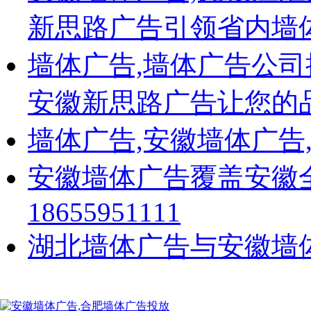
正泰广告物料制作
正泰物料
新思路广告引领省内墙
公牛电器
公元管道
墙体广告,墙体广告公
瀚海星座
宝翠园
天地城
安徽新思路广告让您的
顾地管业
公元
墙体广告,安徽墙体广告
公牛
润地新城
金种子
安徽墙体广告覆盖安徽
华地公馆
欧朗涂料
18655951111
千色花
伟业牌铝材
亚通管道
湖北墙体广告与安徽墙
手机通信类
>
中国电信
中国电信