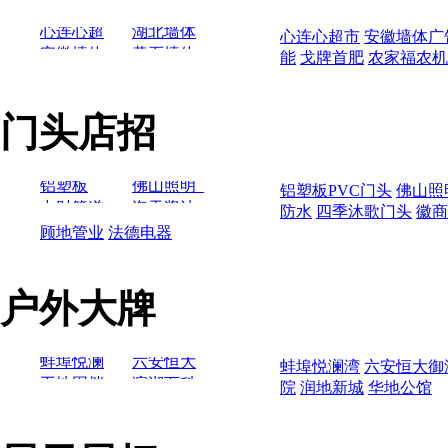
日立挖机
心连心超
湖北墙体
山工机械
心连心超市
安徽墙体广
中联重科
市
安徽墙体
广告_太平
黄石墙体
能
戈牌首肥
农家福农机
湖北墙体
山推叉车
广告
荆门墙体
洋保险案
广告案例
安徽墙体
广告_好实
湖北襄阳
上柴动力
广告案例
例
广告_银鹭
惠家宴案
墙体广告
戈牌首肥
心连心超
湖北墙体
小白龙
好粥道
门头店招
例
案例
市
安徽墙体
广告_太平
黄石墙体
新界泵业
湖北墙体
广告
荆门墙体
洋保险案
广告案例
安徽墙体
晋工
广告_好实
湖北襄阳
龙振重工
广告案例
例
广告_银鹭
惠家宴案
墙体广告
戈牌首肥
铝塑板
佛山照明_
铝塑板PVC门头
佛山照
四方牌联合收割机
好粥道
例
案例
PVC门头
中财管道
铝塑板
海天酱油
防水
四季沐歌门头
徽商
联新科技
雨虹防水
PVC门头
四季沐歌
顾地管业
法德电器
企业文化
中国电信
医疗类
>
门头
墙
徽商银行
铝塑板
佛山照明_
合肥华夏白癜风研究院附属中医医院
PVC门头
中财管道
铝塑板
海天酱油
合肥友好医院
户外大牌
联新科技
雨虹防水
PVC门头
四季沐歌
斯达舒
企业文化
中国电信
门头
跌打丸
墙
徽商银行
武汉中心医院
蚌埠悦澜
六安恒大
蚌埠悦澜湾
六安恒大御
普尼尔
湾
工地围挡
御湖庄园
滨湖万科
院
润地新城
华地公馆
瀚海星座
杀虫专家
柏庄
围挡
城
天地城
宝翠园
天伦医院
合肥友好
九龙医院
蚌埠悦澜
六安恒大