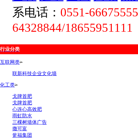
系电话：
0551-66675555
64328844/18655951111
行业分类
互联网类
>
联新科技企业文化墙
化工类
>
戈牌首肥
戈牌首肥
心连心高效肥
雨虹防水
三棵树墙体广告
撒可富
瓮福集团