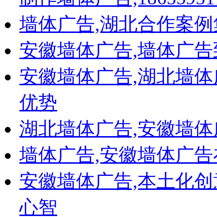
双虎家私
圣象地板
墙体广告,湖北合作案例
美家美户
全友家私
安徽墙体广告,墙体广
高档家具城
电商类
>
安徽墙体广告,湖北墙体
淘宝直播
百度推广
优势
天猫
天猫
村口店
湖北墙体广告,安徽墙体
土流网
联想电脑
墙体广告,安徽墙体广
长城电脑
其它
>
安徽墙体广告,本土化
湖北墙体广告_太平洋保险案例
湖北墙体广告_好实惠家宴案例
心智
衣广汇服装百货批发商