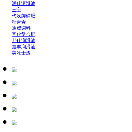
润佳溶滑油
三宁
代欢牌磷肥
稻青青
通威饲料
宜化复合肥
邦仕润滑油
嘉丰润滑油
美涂士漆
史丹利复合肥
磁动力复合肥
核武复合肥
三和漆
家电类
>
帅康展柜
纽恩泰空气能
湖北墙体广告
铝塑板PVC门头
佛山照明_铝塑板PVC门头
正泰2024