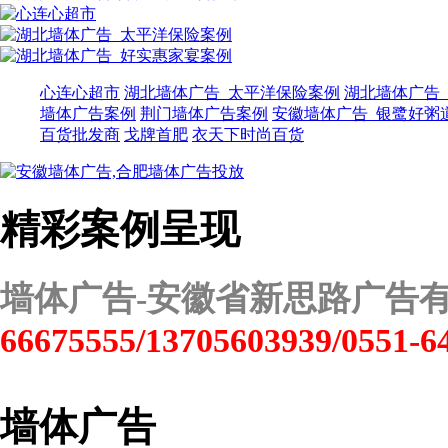
金立手机
移动
中国联通
中国移动
诺基亚
心连心超市
湖北墙体广告_太平洋保险案例
湖北墙体广告
中兴手机
墙体广告案例
荆门墙体广告案例
安徽墙体广告_银鹭好粥
电信
百货批发商
戈牌首肥
衣天下时尚百货
联通
移动
联通
精彩案例呈现
信达电讯呼机
天翼
机械类
>
墙体广告-安徽省新思路广告
纽恩泰空气能
66675555/13705603939/0551-6
衣天下时尚百货
广告物料
千里马机械车
群峰机械
墙体广告
洋马收割机
卡特挖掘机