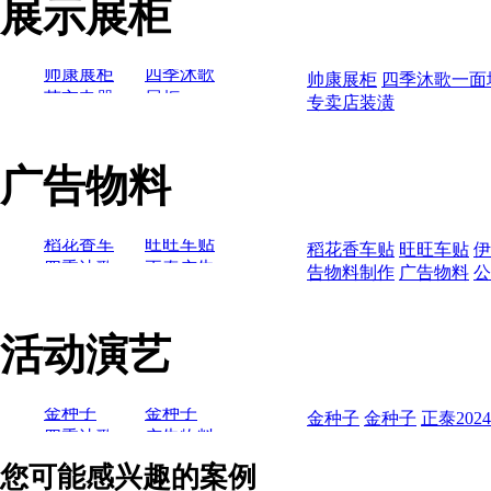
展示展柜
医院
阜阳天伦医院
湾
工地围挡
御湖庄园
滨湖万科
瀚海星座
华夏医院
柏庄
围挡
城
天地城
宝翠园
淮南眼科医院
合肥友好
帅康展柜
四季沐歌
帅康展柜
四季沐歌一面
龙虎清凉油
医院
苏宁电器
一面墙展
展柜
专卖店装潢
四季沐歌
东方医院
欧珀莱
柜
天翼
佳能
丽人女子医院
玉兰油
长城医院
帅康展柜
四季沐歌
广告物料
武汉中联四药
苏宁电器
一面墙展
展柜
四季沐歌
湖南省肿瘤医院
欧珀莱
柜
天翼
佳能
爱尔眼科医院
玉兰油
稻花香车
旺旺车贴
德仁堂大药房
稻花香车贴
旺旺车贴
伊
贴
四季沐歌
正泰广告
告物料制作
广告物料
公
伊利物料
珠宝首饰类
>
荣事达
物料制作
金牛管业
正泰物料
物料制作
梦金园
稻花香车
旺旺车贴
活动演艺
淮南爱迪尔珠宝
贴
四季沐歌
正泰广告
伊利物料
淮南珠宝城
荣事达
物料制作
金牛管业
正泰物料
老凤祥
物料制作
金种子
金种子
金种子
金种子
正泰2024
汽车类
>
四季沐歌
广告物料
正泰2024
2020年会
条幅
广告物料
奇瑞汽车
您可能感兴趣的案例
广汽丰田