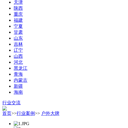
天津
陕西
重庆
福建
宁夏
甘肃
山东
吉林
辽宁
山西
河北
黑龙江
青海
内蒙古
新疆
海南
行业交流
首页
>>
行业案例
>>
户外大牌