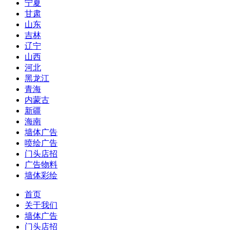
宁夏
甘肃
山东
吉林
辽宁
山西
河北
黑龙江
青海
内蒙古
新疆
海南
墙体广告
喷绘广告
门头店招
广告物料
墙体彩绘
首页
关于我们
墙体广告
门头店招