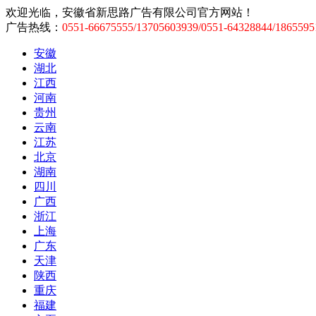
欢迎光临，安徽省新思路广告有限公司官方网站！
广告热线：
0551-66675555/13705603939/0551-64328844/1865595
安徽
湖北
江西
河南
贵州
云南
江苏
北京
湖南
四川
广西
浙江
上海
广东
天津
陕西
重庆
福建