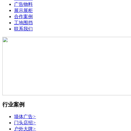
广告物料
展示展柜
合作案例
工地围挡
联系我们
行业案例
墙体广告
>
门头店招
>
户外大牌
>