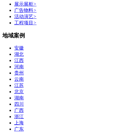
展示展柜
>
广告物料
>
活动演艺
>
工程项目
>
地域案例
安徽
湖北
江西
河南
贵州
云南
江苏
北京
湖南
四川
广西
浙江
上海
广东